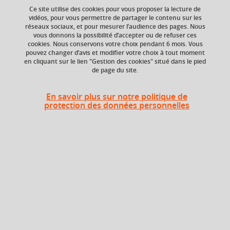
Ce site utilise des cookies pour vous proposer la lecture de
vidéos, pour vous permettre de partager le contenu sur les
réseaux sociaux, et pour mesurer l’audience des pages. Nous
Composante
Période de l'année
vous donnons la possibilité d’accepter ou de refuser ces
Faculté de Droit
Printemps (janv. à
cookies. Nous conservons votre choix pendant 6 mois. Vous
avril/mai)
pouvez changer d’avis et modifier votre choix à tout moment
en cliquant sur le lien "Gestion des cookies" situé dans le pied
de page du site.
Heures d'enseignement
En savoir plus sur notre politique de
protection des données personnelles
CM
CM
15h
En bref
Langue(s)
Français
d'enseignement