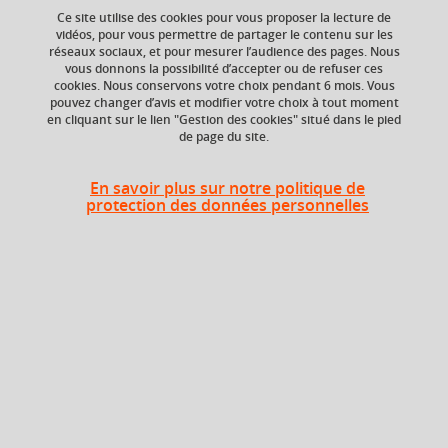
your cart
Ce site utilise des cookies pour vous proposer la lecture de
vidéos, pour vous permettre de partager le contenu sur les
réseaux sociaux, et pour mesurer l’audience des pages. Nous
Ok
vous donnons la possibilité d’accepter ou de refuser ces
Ajouter à la sélection
Télécharger la fiche PDF
cookies. Nous conservons votre choix pendant 6 mois. Vous
pouvez changer d’avis et modifier votre choix à tout moment
en cliquant sur le lien "Gestion des cookies" situé dans le pied
de page du site.
Composante
Période de l'année
Faculté de Droit
Printemps (janv. à
En savoir plus sur notre politique de
avril/mai)
protection des données personnelles
Heures d'enseignement
TD
TD
12h
En bref