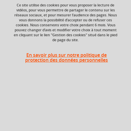
Ce site utilise des cookies pour vous proposer la lecture de
Ajouter à la sélection
Télécharger la fiche PDF
vidéos, pour vous permettre de partager le contenu sur les
réseaux sociaux, et pour mesurer l’audience des pages. Nous
vous donnons la possibilité d’accepter ou de refuser ces
cookies. Nous conservons votre choix pendant 6 mois. Vous
pouvez changer d’avis et modifier votre choix à tout moment
Composante
en cliquant sur le lien "Gestion des cookies" situé dans le pied
Faculté de Droit
de page du site.
En savoir plus sur notre politique de
protection des données personnelles
Heures d'enseignement
Atelier contentieux - concours de
TD
15h
plaidoirie Vedel
En bref
Langue(s)
Français