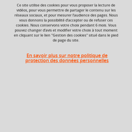
Ce site utilise des cookies pour vous proposer la lecture de
Ajouter à la sélection
Télécharger la fiche PDF
vidéos, pour vous permettre de partager le contenu sur les
réseaux sociaux, et pour mesurer l’audience des pages. Nous
vous donnons la possibilité d’accepter ou de refuser ces
cookies. Nous conservons votre choix pendant 6 mois. Vous
pouvez changer d’avis et modifier votre choix à tout moment
Composante
Période de l'année
en cliquant sur le lien "Gestion des cookies" situé dans le pied
Faculté de Droit
Printemps (janv. à
de page du site.
avril/mai)
En savoir plus sur notre politique de
protection des données personnelles
Heures d'enseignement
CM
CM
18h
En bref
Langue(s)
Français