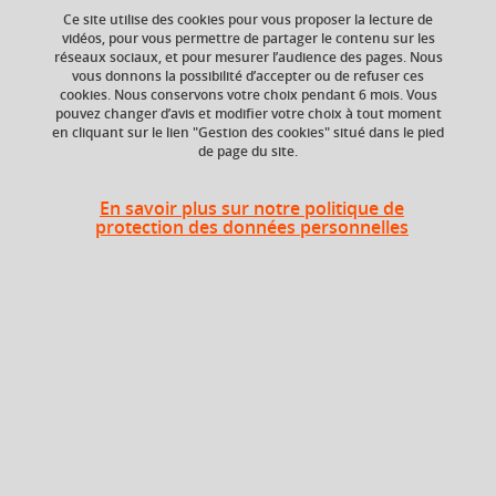
du contenu de votre panier.
Ce site utilise des cookies pour vous proposer la lecture de
vidéos, pour vous permettre de partager le contenu sur les
réseaux sociaux, et pour mesurer l’audience des pages. Nous
Ok
vous donnons la possibilité d’accepter ou de refuser ces
Ajouter à la sélection
Télécharger la fiche PDF
cookies. Nous conservons votre choix pendant 6 mois. Vous
pouvez changer d’avis et modifier votre choix à tout moment
en cliquant sur le lien "Gestion des cookies" situé dans le pied
de page du site.
Niveau d'étude
Composante
Bac +4
Faculté de Droit
En savoir plus sur notre politique de
protection des données personnelles
Heures d'enseignement
Protection internationale et
européenne des droits de
CM
24h
l’Homme - CM
Protection internationale et
européenne des droits de
TD
13,5h
l’Homme - TD