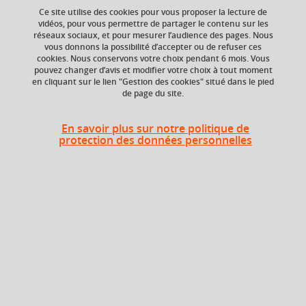
Ce site utilise des cookies pour vous proposer la lecture de
vidéos, pour vous permettre de partager le contenu sur les
réseaux sociaux, et pour mesurer l’audience des pages. Nous
vous donnons la possibilité d’accepter ou de refuser ces
Ajouter à la sélection
Télécharger la fiche PDF
cookies. Nous conservons votre choix pendant 6 mois. Vous
pouvez changer d’avis et modifier votre choix à tout moment
en cliquant sur le lien "Gestion des cookies" situé dans le pied
de page du site.
Niveau d'étude
Composante
Bac +4
Faculté de Droit
En savoir plus sur notre politique de
protection des données personnelles
Heures d'enseignement
Histoire de la protection
internationale et européenne
CM
32h
des droits de l’Homme - CM
Histoire de la protection
internationale et européenne
TD
13,5h
des droits de l’Homme - TD