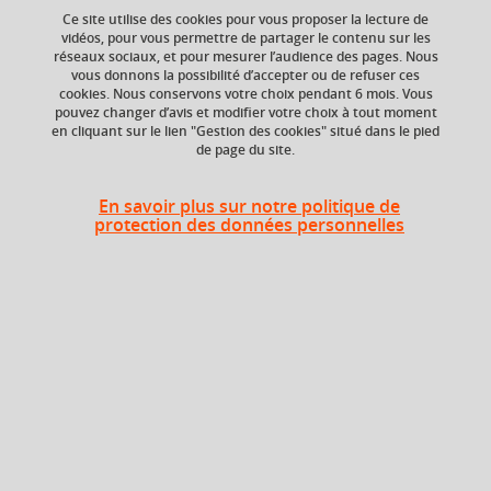
Ajouter à la sélection
Télécharger la fiche PDF
Ce site utilise des cookies pour vous proposer la lecture de
vidéos, pour vous permettre de partager le contenu sur les
réseaux sociaux, et pour mesurer l’audience des pages. Nous
vous donnons la possibilité d’accepter ou de refuser ces
Niveau d'étude
Crédits ECTS
cookies. Nous conservons votre choix pendant 6 mois. Vous
Echange
pouvez changer d’avis et modifier votre choix à tout moment
Bac +4
en cliquant sur le lien "Gestion des cookies" situé dans le pied
4.0
de page du site.
Composante
Période de l'année
Faculté de Droit
Printemps (janv. à
En savoir plus sur notre politique de
protection des données personnelles
avril/mai)
Heures d'enseignement
Droit de la sécurité sociale - CM
CM
18h
Période
Semestre 8