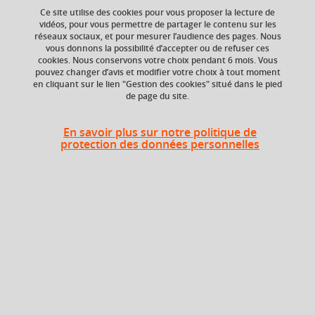
Ajouter à la sélection
Télécharger la fiche PDF
Ce site utilise des cookies pour vous proposer la lecture de
vidéos, pour vous permettre de partager le contenu sur les
réseaux sociaux, et pour mesurer l’audience des pages. Nous
vous donnons la possibilité d’accepter ou de refuser ces
Niveau d'étude
Crédits ECTS
cookies. Nous conservons votre choix pendant 6 mois. Vous
Echange
pouvez changer d’avis et modifier votre choix à tout moment
Bac +4
en cliquant sur le lien "Gestion des cookies" situé dans le pied
5.0
de page du site.
Composante
Faculté de Droit
En savoir plus sur notre politique de
protection des données personnelles
Heures d'enseignement
Droit de la fonction publique -
CM
24h
CM
Période
Semestre 8