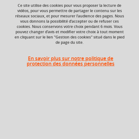
Ce site utilise des cookies pour vous proposer la lecture de
vidéos, pour vous permettre de partager le contenu sur les
réseaux sociaux, et pour mesurer l’audience des pages. Nous
vous donnons la possibilité d’accepter ou de refuser ces
Composante
Période de l'année
cookies. Nous conservons votre choix pendant 6 mois. Vous
Faculté de Droit
Automne (sept. à
pouvez changer d’avis et modifier votre choix à tout moment
dec./janv.)
en cliquant sur le lien "Gestion des cookies" situé dans le pied
de page du site.
En savoir plus sur notre politique de
protection des données personnelles
Liste des enseignements
Gestion des patrimoines
publics
Droit de la montagne
Droit de l'urbanisme
approfondi