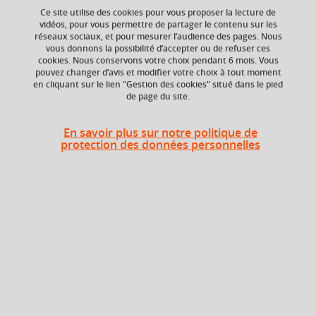
Ce site utilise des cookies pour vous proposer la lecture de
Ajouter à la sélection
Télécharger la fiche PDF
vidéos, pour vous permettre de partager le contenu sur les
réseaux sociaux, et pour mesurer l’audience des pages. Nous
vous donnons la possibilité d’accepter ou de refuser ces
cookies. Nous conservons votre choix pendant 6 mois. Vous
Niveau d'étude
ECTS
pouvez changer d’avis et modifier votre choix à tout moment
en cliquant sur le lien "Gestion des cookies" situé dans le pied
Bac +4
9 crédits
de page du site.
Composante
En savoir plus sur notre politique de
UFR Langage, lettres
protection des données personnelles
et arts du spectacle,
information et
communication
(LLASIC)
Heures d'enseignement
Cours
UE Technologies numériques
magistral -
78h
pour le e-learning - CMTD
Travaux
dirigés