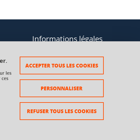
Informations légales
Données personnelles
er.
ACCEPTER TOUS LES COOKIES
Plan du site
ur les
 ces
rsaux à
Mentions légales
PERSONNALISER
Crédits
Accessibilité : non conforme
REFUSER TOUS LES COOKIES