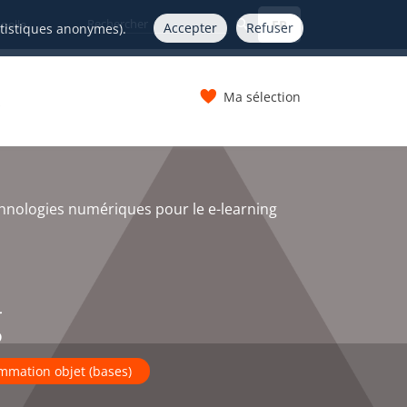
FR
nelle
Accepter
Refuser
atistiques anonymes).
Ma sélection
s
hnologies numériques pour le e-learning
g
mmation objet (bases)