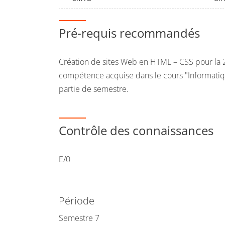
non un résultat ;
Définir de nouvelles méthodes avec ou san
Pré-requis recommandés
un résultat ;
Gérer les interactions entre objets par l'e
Création de sites Web en HTML – CSS pour la 
méthodes ;
compétence acquise dans le cours "Informatiq
Traitement itératif et utilisation de structur
partie de semestre.
à 1 dimension.
Méthodologies associées pour guider le ra
Contrôle des connaissances
œuvre, et documenter.
Programmation
E/0
dans un environnement de programmation vi
zone 1 du semestre pour s'approprier les 
Période
exercer ses compétences ;
Semestre 7
dans un langage de programmation de type 