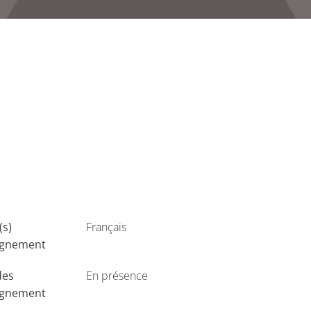
(s)
Français
ignement
des
En présence
ignement