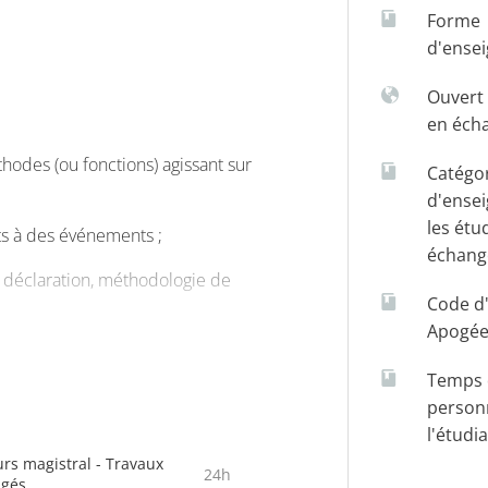
Forme
d'ense
Ouvert 
en éch
thodes (ou fonctions) agissant sur
Catégo
d'ense
les étu
s à des événements ;
échang
t déclaration, méthodologie de
Code d
Apogé
é – méthodologie, structures
Temps d
person
aramètre et de résultat ;
l'étudi
rs magistral - Travaux
sans paramètres – délivrant ou
24h
igés