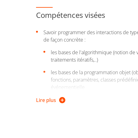
semestre (lorsque les étudiants ont acquis
site Web HTML – CSS), et en articulation av
Compétences visées
sein de l'EC " Langages et Outils pour l'en
langues").
Savoir programmer des interactions de typ
de façon concrète :
Transfert des concepts et compétences d'u
dans le domaine et la vie professionnelle).
les bases de l'algorithmique (notion de v
traitements itératifs,..)
les bases de la programmation objet (ob
fonctions, paramètres, classes prédéfinie
événementielle
les méthodologies visant à guider le ra
Lire plus
dans le programme
Savoir s'appuyer sur des concepts et des m
pour raisonner