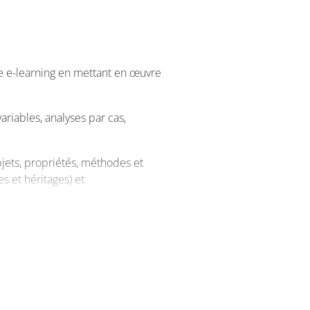
 les compétences de création de
ec le cours dédié à ce langage (au
seignement / apprentissage des
e e-learning en mettant en œuvre
n langage à un autre (important
ariables, analyses par cas,
jets, propriétés, méthodes et
s et héritages) et
isonnement, et à le documenter
éthodologies bien identifiés