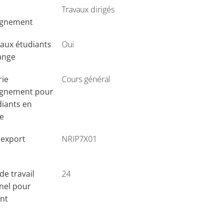
Travaux dirigés
ignement
aux étudiants
Oui
ange
rie
Cours général
ignement pour
diants en
e
'export
NRIP7X01
e
e travail
24
nel pour
ant