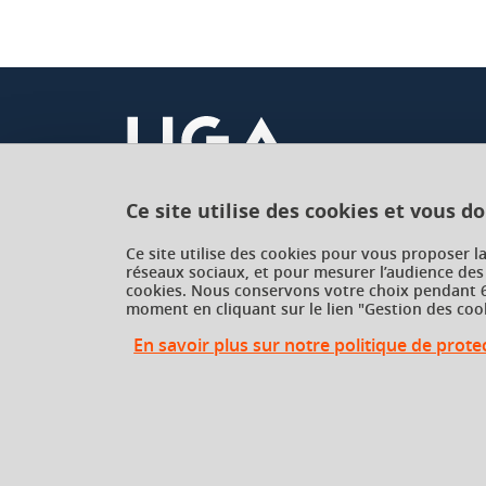
Savoir transférer des compétences acquise
langage de programmation (très important d
professionnelle)
Savoir s'entraider dans la réflexion et la 
Activité-clé dans la démarche par compétence
Ce site utilise des cookies et vous d
Université Grenoble Alpes
Développer, programmer et intégrer des activi
Ce site utilise des cookies pour vous proposer l
réseaux sociaux, et pour mesurer l’audience des
621 avenue Centrale
séquences, des formations en langues à distan
cookies. Nous conservons votre choix pendant 6
38400 Saint-Martin-d'Hères
pour des publics cibles.
moment en cliquant sur le lien "Gestion des cook
France
En savoir plus sur notre politique de prot
Gestion des cookies
Gestion des cookies