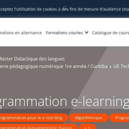
datures et inscriptions
Orientation et insertion profession
cceptez l'utilisation de cookies à des fins de mesure d'audience (st
mations en alternance
Formations courtes
Catalogue de cour
Master Didactique des langues
ierie pédagogique numérique 1re année / Curitiba
UE Tec
grammation e-learnin
rogrammation pour le e-learning
Algorithmique
Progra
rogrammation événementielle (bases)
+ 1