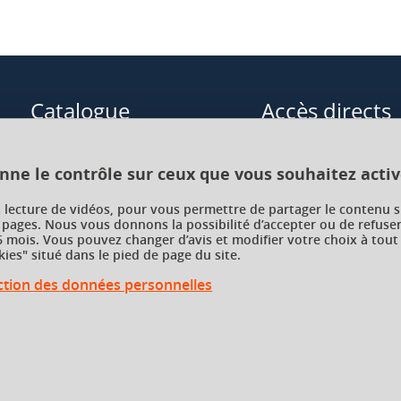
s dans un langage à un autre
ans le domaine et la vie
mise au point de programmes
Catalogue
Accès directs
Formations initiales
Cours de langue
s du parcours :
onne le contrôle sur ceux que vous souhaitez activ
Formations en alternance
Formations à distance
tés d’apprentissage, des
a lecture de vidéos, pour vous permettre de partager le contenu s
 pages. Nous vous donnons la possibilité d’accepter ou de refuser
Formations courtes
Enseignements transve
ce, hybride ou en présentiel
 mois. Vous pouvez changer d’avis et modifier votre choix à tout
choix (ETC)
ies" situé dans le pied de page du site.
Recherche par facultés, écoles,
instituts
ection des données personnelles