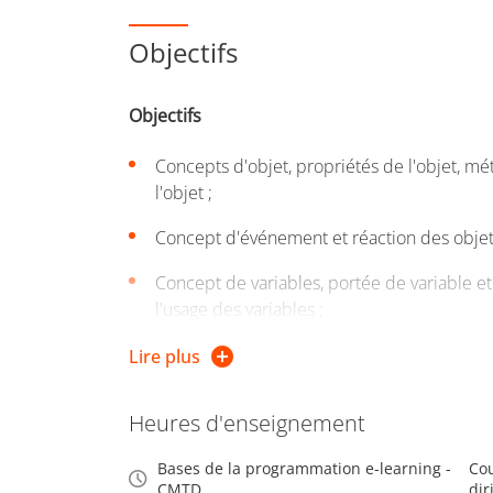
Objectifs
Objectifs
Concepts d'objet, propriétés de l'objet, mé
l'objet ;
Concept d'événement et réaction des objet
Concept de variables, portée de variable e
l'usage des variables ;
Analyse par cas pour traitement différenci
Lire plus
conditionnelles et usage ;
Heures d'enseignement
Concepts de méthodes (ou fonctions) – de p
Bases de la programmation e-learning -
Cou
Utiliser des méthodes prédéfinies avec ou 
CMTD
dir