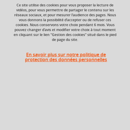
Ce site utilise des cookies pour vous proposer la lecture de
vidéos, pour vous permettre de partager le contenu sur les
Ajouter à la sélection
Télécharger la fiche PDF
réseaux sociaux, et pour mesurer l’audience des pages. Nous
vous donnons la possibilité d’accepter ou de refuser ces
cookies. Nous conservons votre choix pendant 6 mois. Vous
Professionnalisation
projet
identité
pouvez changer d’avis et modifier votre choix à tout moment
en cliquant sur le lien "Gestion des cookies" situé dans le pied
métiers
+ 1
de page du site.
En savoir plus sur notre politique de
protection des données personnelles
Niveau d'étude
Composante
Bac +4
UFR Langage, lettres
et arts du spectacle,
information et
communication
(LLASIC)
Description