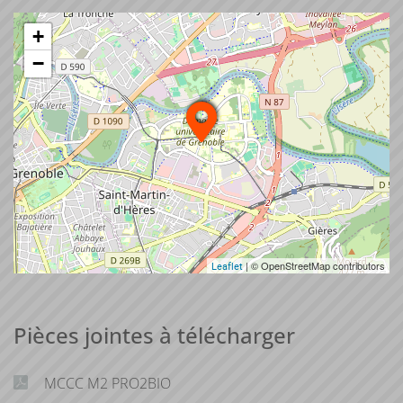
+
−
| © OpenStreetMap contributors
Leaflet
Pièces jointes à télécharger
MCCC M2 PRO2BIO