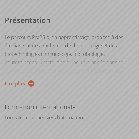
Présentation
Le parcours Pro2Bio, en apprentissage, propose à des
étudiants attirés par le monde de la biologie et des
biotechnologies (immunologie, microbiologie,
neurosciences...) et titulaire d'une 1ère année dans ce
domaine, de compléter leurs acquis et d'acquérir les
connaissances et compétences indispensables au métier
Lire plus
d'ingénieur R&D dans des entreprises de biotechnologie.
L'objectif est de former des professionnels capables de
développer et de mettre en oeuvre des stratégies de
Formation internationale
développement de projet, de produits et de services
Formation tournée vers l’international
relatif au secteur des biotechnologies.