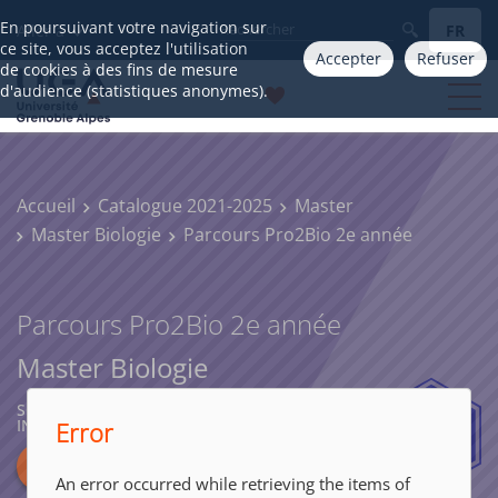
En poursuivant votre navigation sur
FR
Aller à
ce site, vous acceptez l'utilisation
Accepter
Refuser
de cookies à des fins de mesure
d'audience (statistiques anonymes).
Accueil
Catalogue 2021-2025
Master
Master Biologie
Parcours Pro2Bio 2e année
Parcours Pro2Bio 2e année
Master Biologie
SCIENCES, TECHNOLOGIES, SANTÉ,
INGÉNIERIE
Error
An error occurred while retrieving the items of