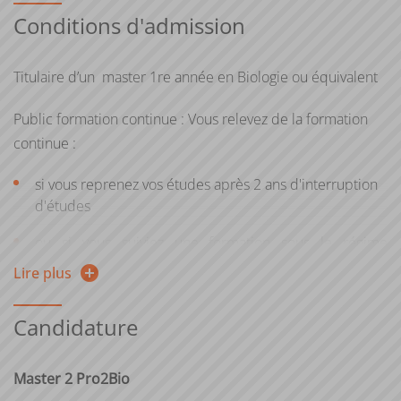
Conditions d'admission
Titulaire d’un master 1re année en Biologie ou équivalent
Public formation continue : Vous relevez de la formation
continue :
si vous reprenez vos études après 2 ans d'interruption
d'études
ou si vous suiviez une formation sous le régime
formation continue l’une des 2 années précédentes
Lire plus
ou si vous êtes salarié, demandeur d'emploi, travailleur
Candidature
indépendant
Si vous n'avez pas le diplôme requis pour intégrer la
Master 2 Pro2Bio
formation, vous pouvez entreprendre une démarche