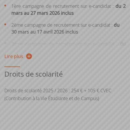
de
validation des acquis personnels et professionnels
1ère campagne de recrutement sur e-candidat :
du 2
(VAPP).
mars au 27 mars 2026 inclus
Pour plus d'informations, consultez la page web de la
2ème campagne de recrutement sur e-candidat :
du
Direction de la formation continue et de l’apprentissage
30 mars au 17 avril 2026 inclus
3ème campagne de recrutement sur e-candidat :
du
20 avril au 15 mai 2026 inclus
Lire plus
=> Prendre connaissance des différentes étapes et
accéder à l'application
E-candidat
Droits de scolarité
Droits de scolarité 2025 / 2026 : 254 € + 105 € CVEC
(Contribution à la Vie Étudiante et de Campus)