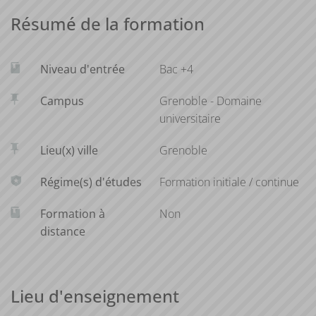
Résumé de la formation
L'intégration des connaissances sera mise en pratique lors
d'une alternance (en apprentissage ou contrat de
professionnalisation) de 9 à 12 mois en entreprise.
Niveau d'entrée
Bac +4
Campus
Grenoble - Domaine
universitaire
entreprises partenaires: Sanofi, Biomérieux, naturamole,
Inovotion, BGene, CNRS, CEA...
Lieu(x) ville
Grenoble
Régime(s) d'études
Formation initiale / continue
Formation à
Non
débouchés: Ingénieur d'étude, Ingénieur R&D, Ingénieur
distance
de recherche, Ingénieur plate forme, expert Bioprocess
Lieu d'enseignement