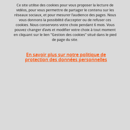
Ce site utilise des cookies pour vous proposer la lecture de
vidéos, pour vous permettre de partager le contenu sur les
réseaux sociaux, et pour mesurer l’audience des pages. Nous
vous donnons la possibilité d’accepter ou de refuser ces
Ajouter à la sélection
Télécharger la fiche PDF
cookies. Nous conservons votre choix pendant 6 mois. Vous
pouvez changer d’avis et modifier votre choix à tout moment
en cliquant sur le lien "Gestion des cookies" situé dans le pied
de page du site.
Niveau d'étude
Composante
Bac +5
UFR Langage, lettres
En savoir plus sur notre politique de
et arts du spectacle,
protection des données personnelles
information et
communication
(LLASIC)
Heures d'enseignement
Grammaire de la langue
médiévale ET/OU du français
Autre
22h
moderne (agrégation) - Autre