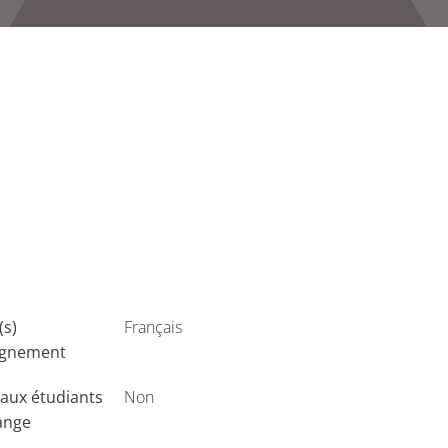
(s)
Français
ignement
aux étudiants
Non
ange