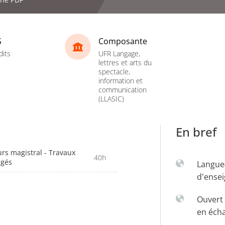
S
Composante
dits
UFR Langage,
lettres et arts du
spectacle,
information et
communication
(LLASIC)
En bref
rs magistral - Travaux
40h
igés
Langue
d'ense
Ouvert 
en éch