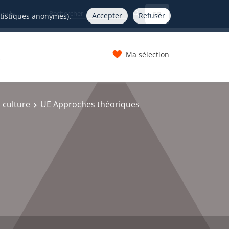
FR
nelle
Accepter
Refuser
atistiques anonymes).
Ma sélection
s
 culture
UE Approches théoriques