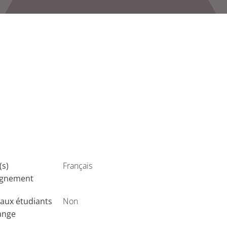
(s)
Français
ignement
aux étudiants
Non
ange