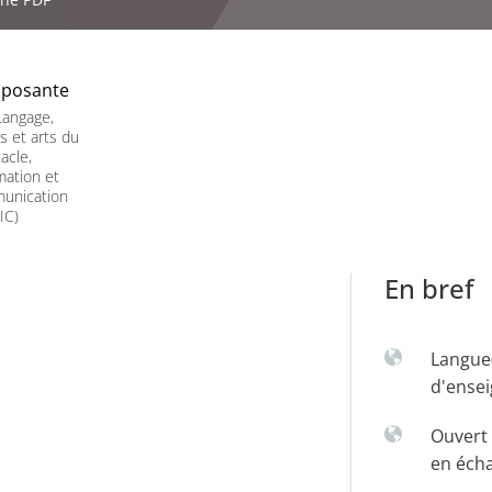
posante
Langage,
es et arts du
acle,
mation et
unication
IC)
En bref
Langue
d'ense
Ouvert 
en éch