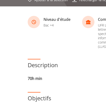
Niveau d'étude
Com
Bac +4
UFR 
lettr
spect
infor
comm
(LLAS
Description
70h min
Objectifs