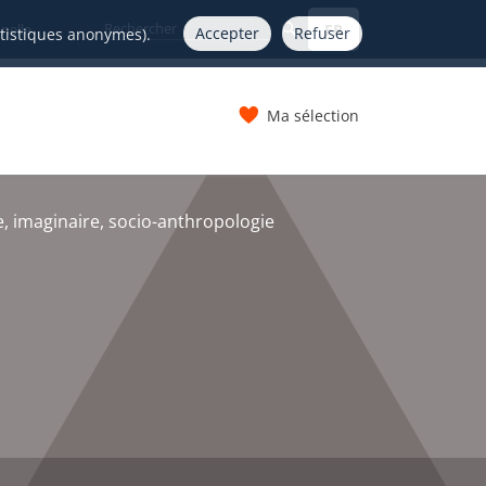
FR
nelle
Accepter
Refuser
atistiques anonymes).
Ma sélection
s
 imaginaire, socio-anthropologie