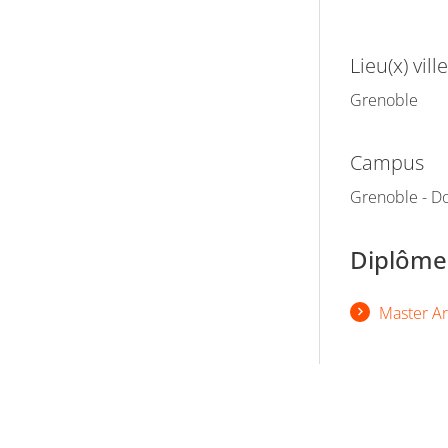
Lieu(x) ville
Grenoble
Campus
Grenoble - Do
Diplômes
Master Art