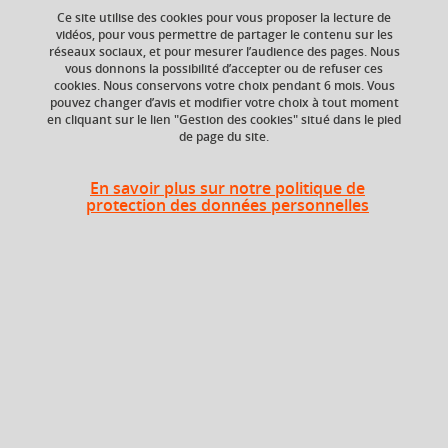
Ce site utilise des cookies pour vous proposer la lecture de
Ajouter à la sélection
Télécharger la fiche PDF
vidéos, pour vous permettre de partager le contenu sur les
réseaux sociaux, et pour mesurer l’audience des pages. Nous
vous donnons la possibilité d’accepter ou de refuser ces
cookies. Nous conservons votre choix pendant 6 mois. Vous
Niveau d'étude
ECTS
pouvez changer d’avis et modifier votre choix à tout moment
en cliquant sur le lien "Gestion des cookies" situé dans le pied
Bac +4
6 crédits
de page du site.
Composante
En savoir plus sur notre politique de
UFR Langage, lettres
protection des données personnelles
et arts du spectacle,
information et
communication
(LLASIC)
Description