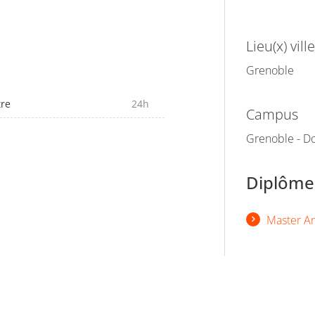
Lieu(x) ville
Grenoble
tre
24h
Campus
Grenoble - Do
Diplômes
Master Art