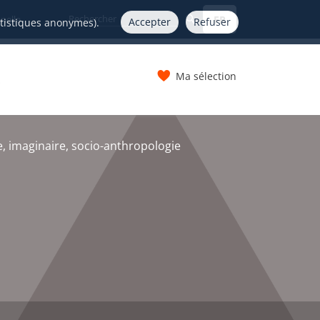
FR
nelle
Accepter
Refuser
atistiques anonymes).
Ma sélection
s
 imaginaire, socio-anthropologie