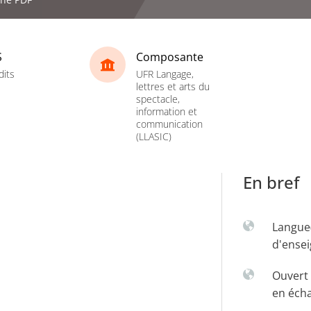
S
Composante
dits
UFR Langage,
lettres et arts du
spectacle,
information et
communication
(LLASIC)
En bref
Langue
d'ense
Ouvert 
en éch