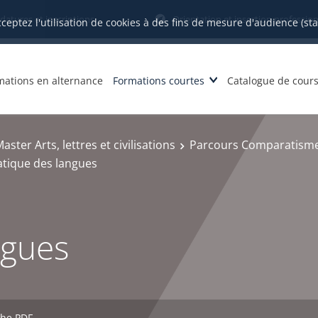
datures et inscriptions
Orientation et insertion profession
cceptez l'utilisation de cookies à des fins de mesure d'audience (st
mations en alternance
Formations courtes
Catalogue de cour
aster Arts, lettres et civilisations
Parcours Comparatisme,
atique des langues
ngues
che PDF