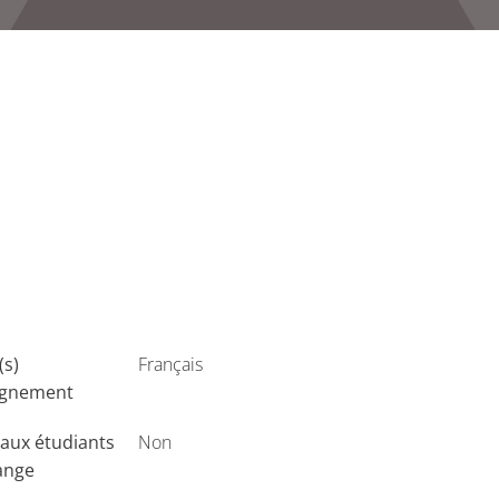
(s)
Français
ignement
aux étudiants
Non
ange