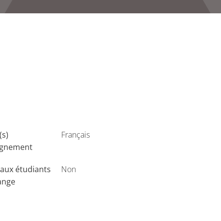
(s)
Français
ignement
aux étudiants
Non
ange