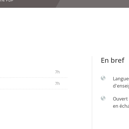
En bref
7h
Langue
7h
d'ense
Ouvert 
en éch