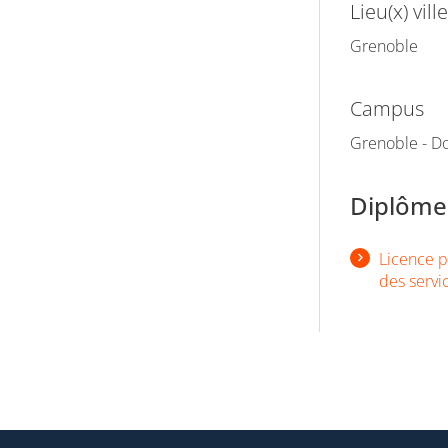
Lieu(x) ville
Grenoble
Campus
Grenoble - D
Diplômes
Licence p
des servi