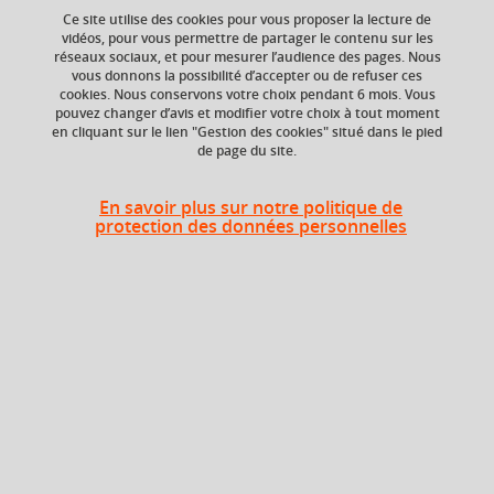
Ce site utilise des cookies pour vous proposer la lecture de
Ajouter à la sélection
Télécharger la fiche PDF
vidéos, pour vous permettre de partager le contenu sur les
réseaux sociaux, et pour mesurer l’audience des pages. Nous
vous donnons la possibilité d’accepter ou de refuser ces
cookies. Nous conservons votre choix pendant 6 mois. Vous
pouvez changer d’avis et modifier votre choix à tout moment
en cliquant sur le lien "Gestion des cookies" situé dans le pied
de page du site.
Composante
Institut universitaire
En savoir plus sur notre politique de
de technologie (IUT2)
protection des données personnelles
Heures d'enseignement
Les paies spécifiques - CM
CM
16h
En bref