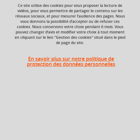
Ce site utilise des cookies pour vous proposer la lecture de
vidéos, pour vous permettre de partager le contenu sur les
réseaux sociaux, et pour mesurer l’audience des pages. Nous
vous donnons la possibilité d’accepter ou de refuser ces
Niveau d'étude
ECTS
cookies. Nous conservons votre choix pendant 6 mois. Vous
Bac +2
3 crédits
pouvez changer d’avis et modifier votre choix à tout moment
en cliquant sur le lien "Gestion des cookies" situé dans le pied
de page du site.
Crédits ECTS
Composante
Echange
UFR Langage, lettres
et arts du spectacle,
4.0
En savoir plus sur notre politique de
information et
protection des données personnelles
communication
(LLASIC)
Période de l'année
Printemps (janv. à
avril/mai)
Description