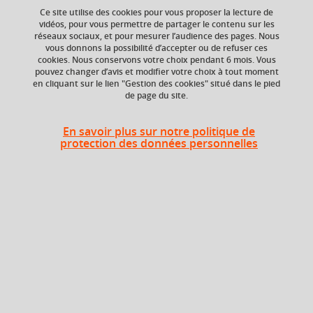
Ce site utilise des cookies pour vous proposer la lecture de
vidéos, pour vous permettre de partager le contenu sur les
réseaux sociaux, et pour mesurer l’audience des pages. Nous
En bref
vous donnons la possibilité d’accepter ou de refuser ces
cookies. Nous conservons votre choix pendant 6 mois. Vous
pouvez changer d’avis et modifier votre choix à tout moment
en cliquant sur le lien "Gestion des cookies" situé dans le pied
Langue(s)
Français
de page du site.
d'enseignement
En savoir plus sur notre politique de
Ouvert aux
Non
protection des données personnelles
étudiants en
échange
Campus
Grenoble - Domaine universitaire
Diplômes intégrant cet élément