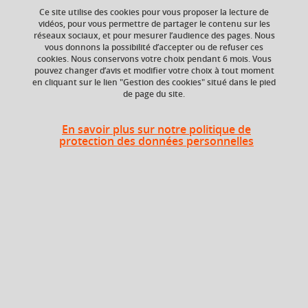
Ce site utilise des cookies pour vous proposer la lecture de
vidéos, pour vous permettre de partager le contenu sur les
réseaux sociaux, et pour mesurer l’audience des pages. Nous
ECTS
Crédits ECTS
vous donnons la possibilité d’accepter ou de refuser ces
Echange
6 crédits
cookies. Nous conservons votre choix pendant 6 mois. Vous
6.0
pouvez changer d’avis et modifier votre choix à tout moment
en cliquant sur le lien "Gestion des cookies" situé dans le pied
de page du site.
Composante
Période de l'année
Département de la
Printemps (janv. à
licence sciences et
avril/mai)
En savoir plus sur notre politique de
technologies (DLST)
protection des données personnelles
Description
Cette UE aborde la physiologie animale et la physiologie
végétale, en intégrant dans les deux disciplines une
démarche expérimentale en lien direct avec
l’enseignement théorique. En physiologie animale, elle