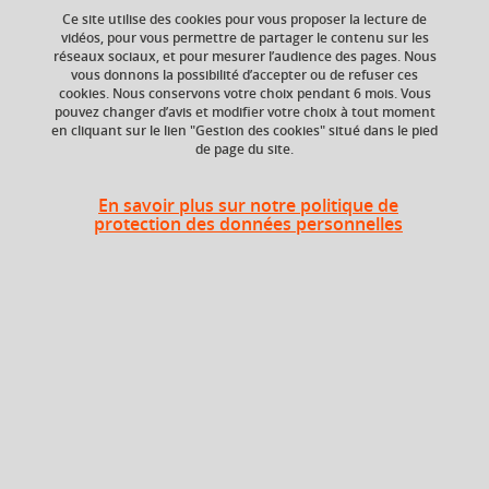
Ce site utilise des cookies pour vous proposer la lecture de
vidéos, pour vous permettre de partager le contenu sur les
réseaux sociaux, et pour mesurer l’audience des pages. Nous
vous donnons la possibilité d’accepter ou de refuser ces
Niveau d'étude
ECTS
cookies. Nous conservons votre choix pendant 6 mois. Vous
Bac +3
6 crédits
pouvez changer d’avis et modifier votre choix à tout moment
en cliquant sur le lien "Gestion des cookies" situé dans le pied
de page du site.
Composante
Période de l'année
UFR de Chimie et de
Printemps (janv. à
biologie
avril/mai)
En savoir plus sur notre politique de
protection des données personnelles
Description
Cette UE aborde, à travers plusieurs grands modèles de
génétique développementale, les mécanismes cellulaires
et moléculaires de morphogenèse chez les animaux et les
végétaux. Le module présentera les approches classiques
et modernes de la recherche en biologie du