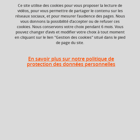
Ce site utilise des cookies pour vous proposer la lecture de
vidéos, pour vous permettre de partager le contenu sur les
réseaux sociaux, et pour mesurer l’audience des pages. Nous
vous donnons la possibilité d’accepter ou de refuser ces
cookies. Nous conservons votre choix pendant 6 mois. Vous
ECTS
Composante
pouvez changer d’avis et modifier votre choix à tout moment
6 crédits
UFR Sciences de
en cliquant sur le lien "Gestion des cookies" situé dans le pied
de page du site.
l'Homme et de la
Société (SHS)
En savoir plus sur notre politique de
protection des données personnelles
Heures d'enseignement
UE Psychologie cognitive 2 et
TD
24h
Développement 1 - TD
UE Psychologie cognitive 2 et
CM
36h
Développement 1 - CM
Période