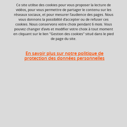
Ce site utilise des cookies pour vous proposer la lecture de
vidéos, pour vous permettre de partager le contenu sur les
Ajouter à la sélection
Télécharger la fiche PDF
réseaux sociaux, et pour mesurer l’audience des pages. Nous
vous donnons la possibilité d’accepter ou de refuser ces
cookies. Nous conservons votre choix pendant 6 mois. Vous
pouvez changer d’avis et modifier votre choix à tout moment
en cliquant sur le lien "Gestion des cookies" situé dans le pied
ECTS
Crédits ECTS
de page du site.
Echange
6 crédits
6.0
En savoir plus sur notre politique de
protection des données personnelles
Composante
Période de l'année
Département de la
Automne (sept. à
licence sciences et
dec./janv.)
technologies (DLST)
Description
L'objectif du cours est d'étudier les fonctions de plusieurs
variables