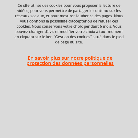
Ce site utilise des cookies pour vous proposer la lecture de
vidéos, pour vous permettre de partager le contenu sur les
réseaux sociaux, et pour mesurer l’audience des pages. Nous
Composante
Période de l'année
vous donnons la possibilité d’accepter ou de refuser ces
UFR Arts et Sciences
Printemps (janv. à
cookies. Nous conservons votre choix pendant 6 mois. Vous
Humaines (ARSH)
avril/mai)
pouvez changer d’avis et modifier votre choix à tout moment
en cliquant sur le lien "Gestion des cookies" situé dans le pied
de page du site.
Heures d'enseignement
En savoir plus sur notre politique de
protection des données personnelles
Cours
magistral -
CMTD
24h
Travaux
dirigés
Période
Semestre 2
Liste des enseignements