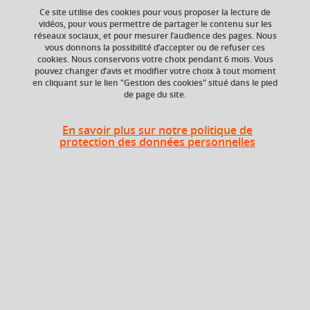
Ce site utilise des cookies pour vous proposer la lecture de
vidéos, pour vous permettre de partager le contenu sur les
réseaux sociaux, et pour mesurer l’audience des pages. Nous
vous donnons la possibilité d’accepter ou de refuser ces
Composante
Période de l'année
cookies. Nous conservons votre choix pendant 6 mois. Vous
UFR Arts et Sciences
Printemps (janv. à
pouvez changer d’avis et modifier votre choix à tout moment
Humaines (ARSH)
avril/mai)
en cliquant sur le lien "Gestion des cookies" situé dans le pied
de page du site.
En savoir plus sur notre politique de
Heures d'enseignement
protection des données personnelles
Accompagnement au clavier 2 -
TD
12h
TD
Période
Semestre 4