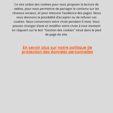
Ce site utilise des cookies pour vous proposer la lecture de
Ajouter à la sélection
Télécharger la fiche PDF
vidéos, pour vous permettre de partager le contenu sur les
réseaux sociaux, et pour mesurer l’audience des pages. Nous
vous donnons la possibilité d’accepter ou de refuser ces
cookies. Nous conservons votre choix pendant 6 mois. Vous
ECTS
Crédits ECTS
pouvez changer d’avis et modifier votre choix à tout moment
Echange
en cliquant sur le lien "Gestion des cookies" situé dans le pied
6 crédits
de page du site.
3.0
Composante
Période de l'année
En savoir plus sur notre politique de
protection des données personnelles
Département
Automne (sept. à
Sciences Drôme
dec./janv.)
Ardèche (DSDA)
Description
Bases du raisonnement
Ensembles et applications