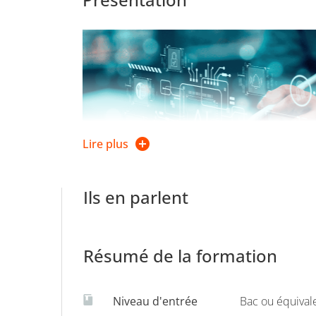
Lire plus
Ils en parlent
Des programmeurs qui travaillent sur des ord
portables ou des smartphones avec I
Résumé de la formation
Les enseignements du
portail Informatique,
Valence, se situent dans la continuité du pro
Niveau d'entrée
Bac ou équival
La réussite dans ce parcours est dépendante d