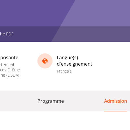
che PDF
posante
Langue(s)
d'enseignement
rtement
nces Drôme
Français
che (DSDA)
Programme
Admission