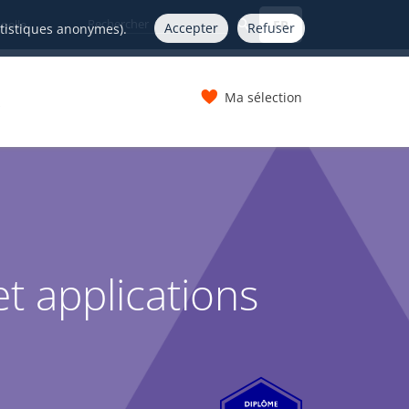
FR
nelle
Accepter
Refuser
atistiques anonymes).
Ma sélection
s
t applications