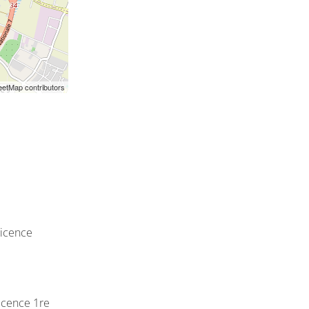
etMap contributors
licence
icence 1re