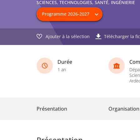
SCIENCES, TECHNOLOGIES, SANTÉ, INGÉNIERIE
Ajouter à la sélection
Télécharger la fi
Durée
Com
1 an
Dépa
Scie
Ardè
Présentation
Organisation
Présentation