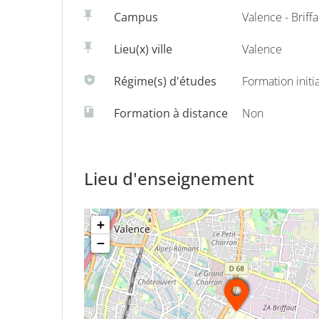
Campus
Valence - Briffa
d'abstraction, de rigueur et d'expression écrite
Lieu(x) ville
Valence
Au second semestre, l'enseignement au choix p
Régime(s) d'études
Formation initi
Trois orientations
sont proposées :
Formation à distance
Non
pour ceux qui veulent poursuivre en Infor
pour ceux qui veulent poursuivre en Mathé
Lieu d'enseignement
pour ceux qui veulent poursuivre en Mathé
+
−