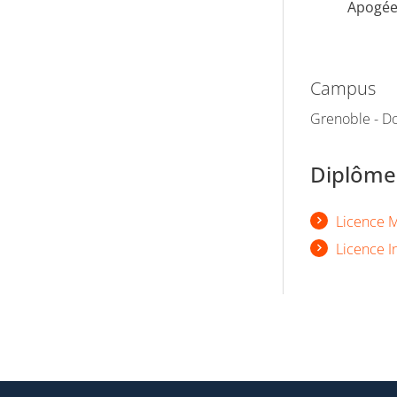
Apogé
Campus
Grenoble - Do
Diplômes
Licence 
Licence I