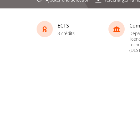
ECTS
Com
3 crédits
Dépa
licen
techn
(DLST