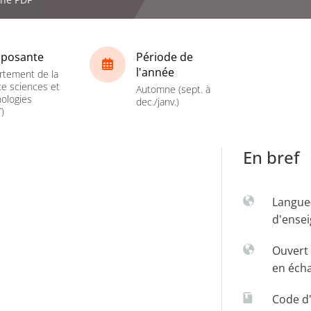
posante
Période de
l'année
rtement de la
ce sciences et
Automne (sept. à
ologies
dec./janv.)
)
En bref
Langue
d'ense
Ouvert 
en éch
Code d