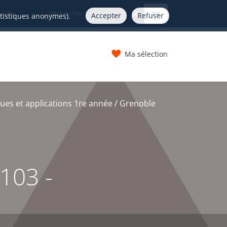
FR
nelle
Accepter
Refuser
atistiques anonymes).
Ma sélection
s
ues et applications 1re année / Grenoble
103 -