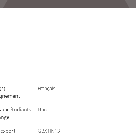
(s)
Français
ignement
aux étudiants
Non
ange
'export
GBX1IN13