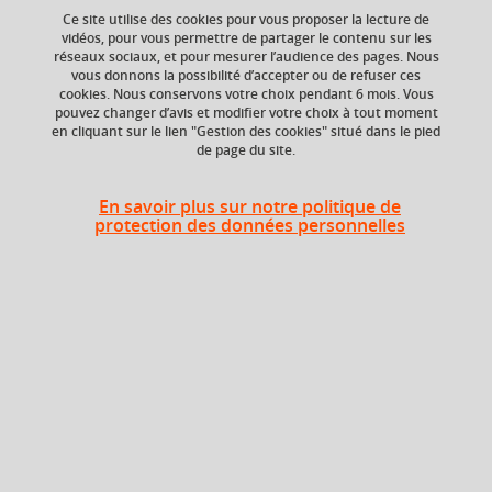
Ce site utilise des cookies pour vous proposer la lecture de
vidéos, pour vous permettre de partager le contenu sur les
réseaux sociaux, et pour mesurer l’audience des pages. Nous
Niveau d'étude
ECTS
vous donnons la possibilité d’accepter ou de refuser ces
Bac +3
9 crédits
cookies. Nous conservons votre choix pendant 6 mois. Vous
pouvez changer d’avis et modifier votre choix à tout moment
en cliquant sur le lien "Gestion des cookies" situé dans le pied
Composante
Période de l'année
de page du site.
UFR Informatique,
Printemps (janv. à
mathématiques et
avril/mai)
mathématiques
En savoir plus sur notre politique de
appliquées (IM2AG)
protection des données personnelles
Heures d'enseignement
CM
CM
35h
TD
TD
54h