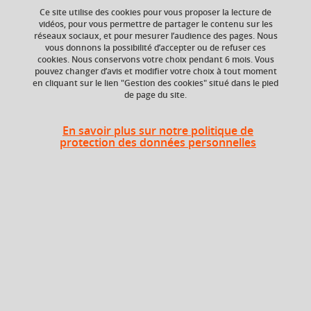
Ce site utilise des cookies pour vous proposer la lecture de
vidéos, pour vous permettre de partager le contenu sur les
réseaux sociaux, et pour mesurer l’audience des pages. Nous
Niveau d'étude
ECTS
vous donnons la possibilité d’accepter ou de refuser ces
Bac +3
12 crédits
cookies. Nous conservons votre choix pendant 6 mois. Vous
pouvez changer d’avis et modifier votre choix à tout moment
en cliquant sur le lien "Gestion des cookies" situé dans le pied
Composante
Période de l'année
de page du site.
UFR Informatique,
Automne (sept. à
mathématiques et
dec./janv.)
mathématiques
En savoir plus sur notre politique de
appliquées (IM2AG)
protection des données personnelles
Heures d'enseignement
CM
CM
42h
TD
TD
70h