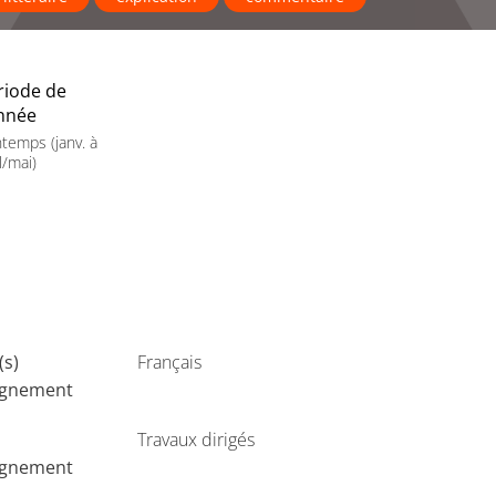
riode de
année
ntemps (janv. à
l/mai)
(s)
Français
ignement
Travaux dirigés
ignement