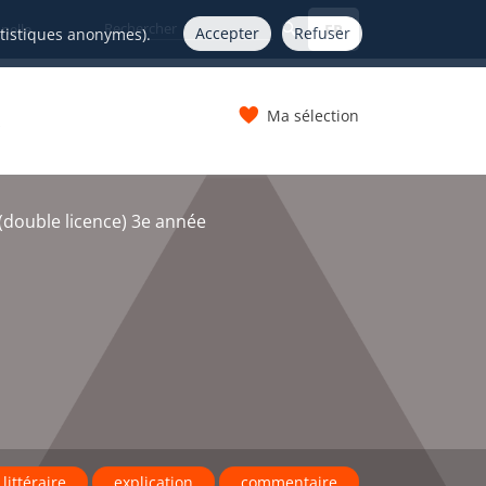
FR
nelle
Accepter
Refuser
atistiques anonymes).
Ma sélection
s
double licence) 3e année
littéraire
explication
commentaire