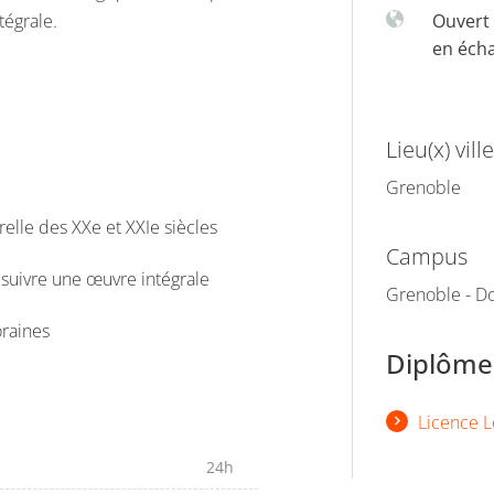
tégrale.
Ouvert 
en éch
Lieu(x) ville
Grenoble
relle des XXe et XXIe siècles
Campus
 suivre une œuvre intégrale
Grenoble - Do
oraines
Diplômes
Licence L
24h