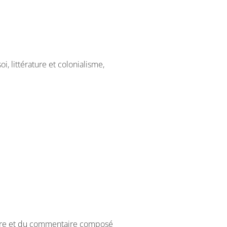
i, littérature et colonialisme,
e Marguerite Duras, en Folio
et d’autres oeuvres des XXe et
e Sautière.
rs du semestre
téraire et du commentaire composé