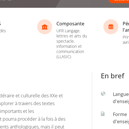
S
Composante
Pé
l'
dits
UFR Langage,
lettres et arts du
Pri
spectacle,
avri
information et
communication
(LLASIC)
En bref
Langue
éraire et culturelle des XXe et
d'ense
xplorer à travers des textes
importants et les
Forme
 pourra procéder à la fois à des
d'ense
ents anthologiques, mais il peut