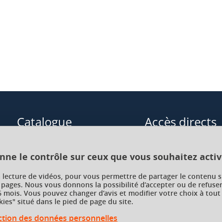
. “Folio”, de Michel Corvin.
ard, coll. “Folio”.
Catalogue
Accès directs
Formations initiales
Cours de langue
onne le contrôle sur ceux que vous souhaitez activ
Formations en alternance
Formations à distance
a lecture de vidéos, pour vous permettre de partager le contenu s
 pages. Nous vous donnons la possibilité d’accepter ou de refuser
Formations courtes
Enseignements transve
 mois. Vous pouvez changer d’avis et modifier votre choix à tout
choix (ETC)
ies" situé dans le pied de page du site.
Recherche par facultés, écoles,
instituts
ection des données personnelles