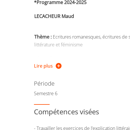
*
Programme 2024-2025
LECACHEUR Maud
Thème :
Ecritures romanesques, écritures de so
littérature et féminisme
Objectif :
Lire plus
Programme :
Un barrage contre le Pacifique
d
Gallimard, extraits d’autres oeuvres de Duras 
Période
XXIe siècles, notamment
Corps flottants
de Jan
Semestre 6
Modalités d’évaluation :
deux travaux au cou
Compétences visées
- Travailler les exercices de l’explication lit