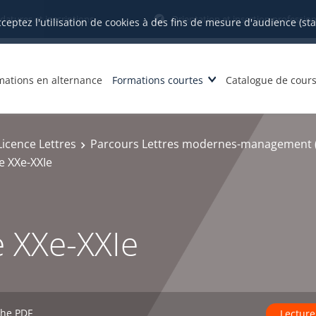
datures et inscriptions
Orientation et insertion profession
cceptez l'utilisation de cookies à des fins de mesure d'audience (st
mations en alternance
Formations courtes
Catalogue de cour
Licence Lettres
Parcours Lettres modernes-management (
re XXe-XXIe
re XXe-XXIe
che PDF
Lecture 