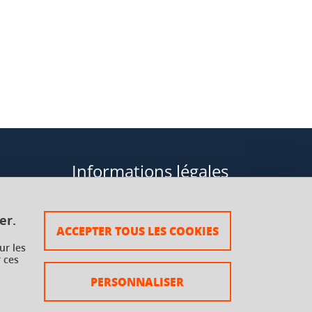
Informations légales
Données personnelles
er.
ACCEPTER TOUS LES COOKIES
Plan du site
ur les
 ces
rsaux à
Mentions légales
PERSONNALISER
Crédits