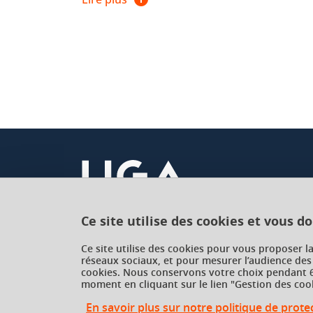
Jean Genet,
Les Bonnes,
Paris, Gallimard, coll
Emmanuel Carrère,
L’Adversaire,
Paris, Gallim
Ce site utilise des cookies et vous d
Université Grenoble Alpes
Ce site utilise des cookies pour vous proposer l
réseaux sociaux, et pour mesurer l’audience des
621 avenue Centrale
cookies. Nous conservons votre choix pendant 6
38400 Saint-Martin-d'Hères
moment en cliquant sur le lien "Gestion des cook
France
En savoir plus sur notre politique de prot