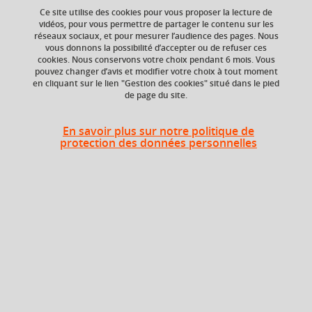
Ce site utilise des cookies pour vous proposer la lecture de
Ajouter à la sélection
Télécharger la fiche PDF
vidéos, pour vous permettre de partager le contenu sur les
réseaux sociaux, et pour mesurer l’audience des pages. Nous
vous donnons la possibilité d’accepter ou de refuser ces
cookies. Nous conservons votre choix pendant 6 mois. Vous
Niveau d'étude
ECTS
pouvez changer d’avis et modifier votre choix à tout moment
en cliquant sur le lien "Gestion des cookies" situé dans le pied
Bac +3
4 crédits
de page du site.
Composante
En savoir plus sur notre politique de
UFR Langage, lettres
protection des données personnelles
et arts du spectacle,
information et
communication
(LLASIC)
Période
Semestre 6