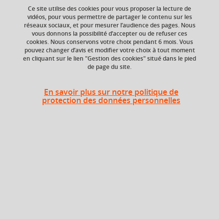
Ce site utilise des cookies pour vous proposer la lecture de
vidéos, pour vous permettre de partager le contenu sur les
réseaux sociaux, et pour mesurer l’audience des pages. Nous
vous donnons la possibilité d’accepter ou de refuser ces
Niveau d'étude
ECTS
cookies. Nous conservons votre choix pendant 6 mois. Vous
Bac +3
18 crédits
pouvez changer d’avis et modifier votre choix à tout moment
en cliquant sur le lien "Gestion des cookies" situé dans le pied
de page du site.
Composante
UFR Langage, lettres
et arts du spectacle,
En savoir plus sur notre politique de
information et
protection des données personnelles
communication
(LLASIC)
Période
Semestre 6
Liste des enseignements