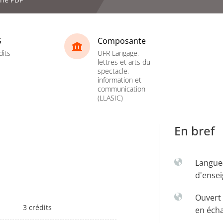
S
Composante
dits
UFR Langage,
lettres et arts du
spectacle,
information et
communication
(LLASIC)
En bref
Langue
d'ense
Ouvert 
3 crédits
en éch