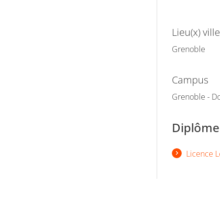
Lieu(x) ville
Grenoble
Campus
Grenoble - Do
Diplômes
Licence L