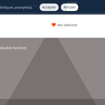
FR
nelle
Accepter
Refuser
atistiques anonymes).
Ma sélection
s
(double licence)