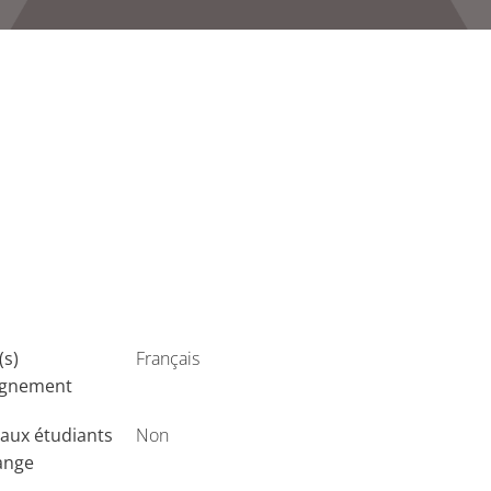
(s)
Français
ignement
aux étudiants
Non
ange