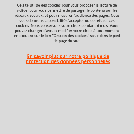
Ce site utilise des cookies pour vous proposer la lecture de
vidéos, pour vous permettre de partager le contenu sur les
Ajouter à la sélection
Télécharger la fiche PDF
réseaux sociaux, et pour mesurer l’audience des pages. Nous
vous donnons la possibilité d’accepter ou de refuser ces
cookies. Nous conservons votre choix pendant 6 mois. Vous
pouvez changer d’avis et modifier votre choix à tout moment
en cliquant sur le lien "Gestion des cookies" situé dans le pied
ECTS
Crédits ECTS
de page du site.
Echange
1,5 crédits
1.5
En savoir plus sur notre politique de
protection des données personnelles
Composante
UFR Sociétés, Cultures
et Langues Étrangères
(SoCLE)
Objectifs
Dans le prolongement du semestre précédent, acquisition
des méthodes de traduction d’un texte ancien :