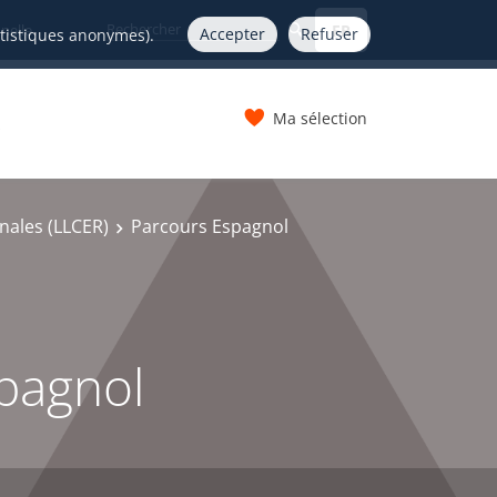
FR
nelle
Accepter
Refuser
atistiques anonymes).
Ma sélection
s
onales (LLCER)
Parcours Espagnol
spagnol