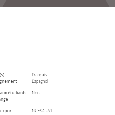
(s)
Français
ignement
Espagnol
aux étudiants
Non
ange
'export
NCES4UA1