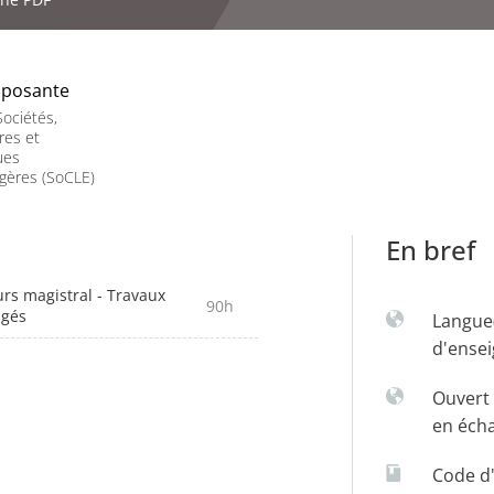
posante
ociétés,
res et
ues
gères (SoCLE)
En bref
rs magistral - Travaux
90h
igés
Langue
d'ense
Ouvert 
en éch
Code d