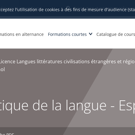
datures et inscriptions
Orientation et insertion profession
cceptez l'utilisation de cookies à des fins de mesure d'audience (st
mations en alternance
Formations courtes
Catalogue de cour
Licence Langues littératures civilisations étrangères et régi
nol
ique de la langue - E
che PDF