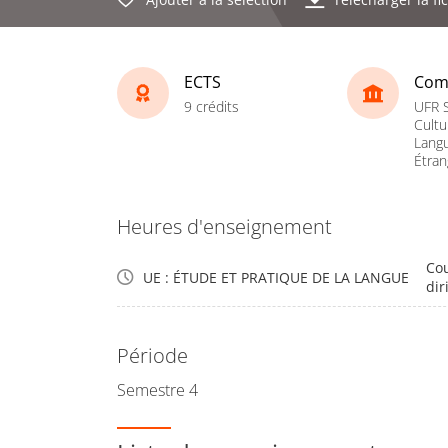
ECTS
Com
9 crédits
UFR S
Cultu
Lang
Étran
Heures d'enseignement
Cou
UE : ÉTUDE ET PRATIQUE DE LA LANGUE
dir
Période
Semestre 4