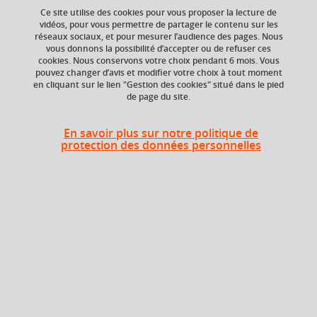
Ce site utilise des cookies pour vous proposer la lecture de
Ajouter à la sélection
Télécharger la fiche PDF
vidéos, pour vous permettre de partager le contenu sur les
réseaux sociaux, et pour mesurer l’audience des pages. Nous
vous donnons la possibilité d’accepter ou de refuser ces
cookies. Nous conservons votre choix pendant 6 mois. Vous
Composante
pouvez changer d’avis et modifier votre choix à tout moment
en cliquant sur le lien "Gestion des cookies" situé dans le pied
UFR Sociétés, Cultures
de page du site.
et Langues Étrangères
(SoCLE)
En savoir plus sur notre politique de
protection des données personnelles
Description
A partir d’un livret de textes, les étudiant.e.s
développeront une lecture critique et analytique de
sources primaires et secondaires de l’histoire des Etats-
ème
ème
Unis entre le 17
et le 19
siècle, comme le
Mayflower
Compact
,
City upon a Hill
,
Declaration of Independence
,
U.S.
Constitution
, etc.