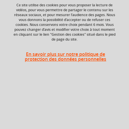
Ce site utilise des cookies pour vous proposer la lecture de
Ajouter à la sélection
Télécharger la fiche PDF
vidéos, pour vous permettre de partager le contenu sur les
réseaux sociaux, et pour mesurer l’audience des pages. Nous
vous donnons la possibilité d’accepter ou de refuser ces
cookies. Nous conservons votre choix pendant 6 mois. Vous
ECTS
Crédits ECTS
pouvez changer d’avis et modifier votre choix à tout moment
Echange
en cliquant sur le lien "Gestion des cookies" situé dans le pied
3 crédits
de page du site.
3.0
Composante
En savoir plus sur notre politique de
protection des données personnelles
UFR Sociétés, Cultures
et Langues Étrangères
(SoCLE)
Heures d'enseignement
Société russe contemporaine et
CM
12h
histoire
Société russe contemporaine et
TD
12h
histoire