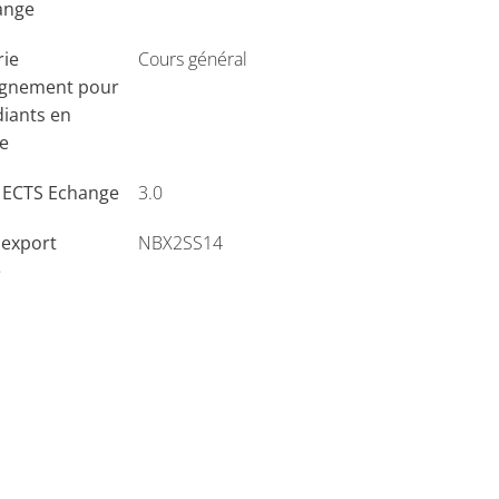
ange
rie
Cours général
ignement pour
diants en
e
s ECTS Echange
3.0
'export
NBX2SS14
e