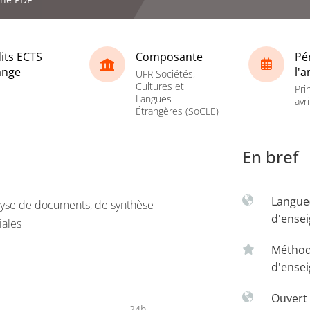
its ECTS
Composante
Pé
ange
l'
UFR Sociétés,
Cultures et
Pri
Langues
avri
Étrangères (SoCLE)
En bref
Langue
yse de documents, de synthèse
d'ense
iales
Métho
d'ense
Ouvert 
24h