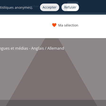
FR
nelle
Accepter
Refuser
atistiques anonymes).
Ma sélection
s
gues et médias - Anglais / Allemand