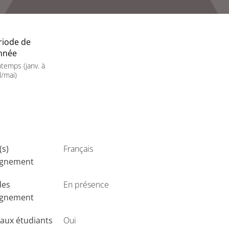
riode de
année
ntemps (janv. à
l/mai)
(s)
Français
ignement
des
En présence
ignement
aux étudiants
Oui