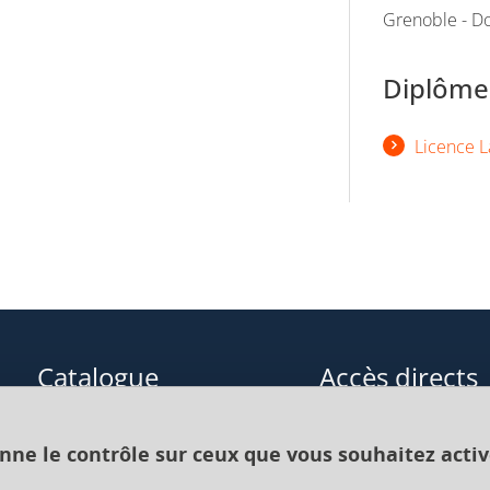
Grenoble - Do
Diplômes
Licence L
Catalogue
Accès directs
Formations initiales
Cours de langue
onne le contrôle sur ceux que vous souhaitez activ
Formations en alternance
Formations à distance