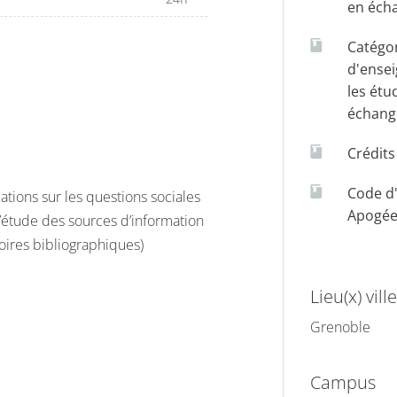
en éch
Catégo
d'ense
les étu
échang
Crédit
Code d
ations sur les questions sociales
Apogé
e l’étude des sources d’information
oires bibliographiques)
Lieu(x) ville
Grenoble
Campus