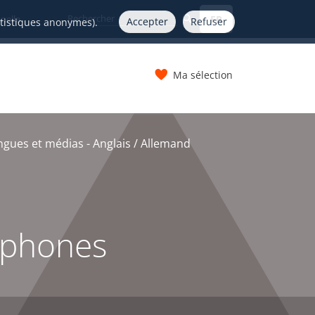
FR
nelle
Accepter
Refuser
atistiques anonymes).
Ma sélection
s
gues et médias - Anglais / Allemand
nophones