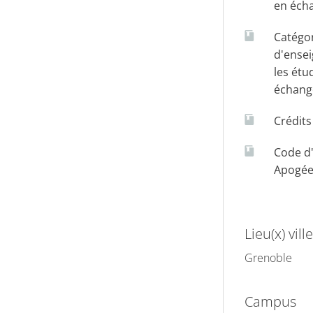
en éch
Catégo
d'ense
les étu
échang
Crédit
Code d
Apogé
Lieu(x) ville
Grenoble
Campus