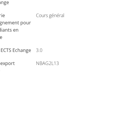
ange
rie
Cours général
ignement pour
diants en
e
s ECTS Echange
3.0
'export
NBAG2L13
e