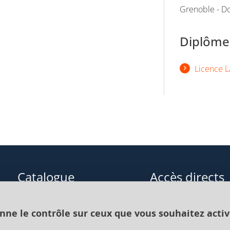
Grenoble - Do
Diplômes
Licence L
Catalogue
Accès directs
Formations initiales
Cours de langue
onne le contrôle sur ceux que vous souhaitez activ
Formations en alternance
Formations à distance