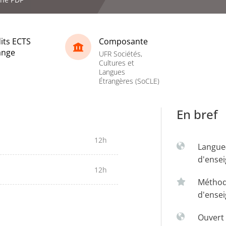
its ECTS
Composante
ange
UFR Sociétés,
Cultures et
Langues
Étrangères (SoCLE)
En bref
12h
Langue
d'ense
12h
Métho
d'ense
Ouvert 