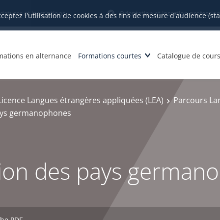
datures et inscriptions
Orientation et insertion profession
cceptez l'utilisation de cookies à des fins de mesure d'audience (st
mations en alternance
Formations courtes
Catalogue de cour
Licence Langues étrangères appliquées (LEA)
Parcours Lan
 pays germanophones
sation des pays germa
che PDF