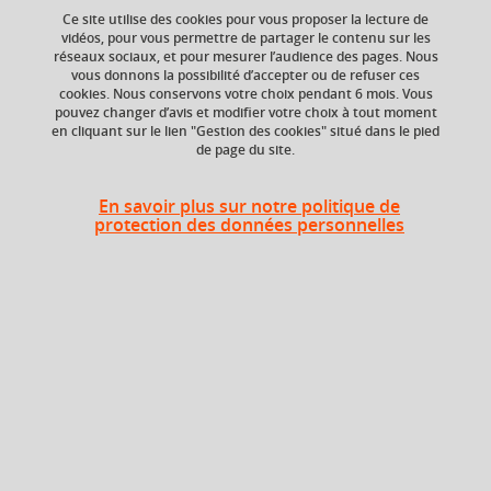
Ce site utilise des cookies pour vous proposer la lecture de
vidéos, pour vous permettre de partager le contenu sur les
réseaux sociaux, et pour mesurer l’audience des pages. Nous
Crédits ECTS
Composante
vous donnons la possibilité d’accepter ou de refuser ces
Echange
UFR Sociétés, Cultures
cookies. Nous conservons votre choix pendant 6 mois. Vous
et Langues Étrangères
1.5
pouvez changer d’avis et modifier votre choix à tout moment
(SoCLE)
en cliquant sur le lien "Gestion des cookies" situé dans le pied
de page du site.
Volume horaire
Période de l'année
12h
Automne (sept. à
En savoir plus sur notre politique de
dec./janv.)
protection des données personnelles
Description
Ce cours est une initiation à l’exercice de la traduction. Il
prévoit la traduction d’une langue à l’autre d’énoncés
simples ou de textes courts à contenu culturel.