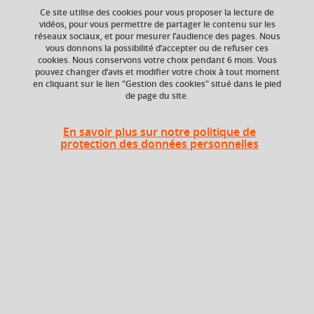
Ce site utilise des cookies pour vous proposer la lecture de
Ajouter à la sélection
Télécharger la fiche PDF
vidéos, pour vous permettre de partager le contenu sur les
réseaux sociaux, et pour mesurer l’audience des pages. Nous
vous donnons la possibilité d’accepter ou de refuser ces
cookies. Nous conservons votre choix pendant 6 mois. Vous
pouvez changer d’avis et modifier votre choix à tout moment
Niveau d'étude
ECTS
en cliquant sur le lien "Gestion des cookies" situé dans le pied
Bac +3
1,5 crédits
de page du site.
Crédits ECTS
Composante
En savoir plus sur notre politique de
Echange
UFR Sociétés, Cultures
protection des données personnelles
et Langues Étrangères
2.5
(SoCLE)
Description
Le cours a pour objectif l'acquisition de compétences en
traduction de textes du français vers le russe et du russe
vers le français. Les choix thématiques restent assez larges