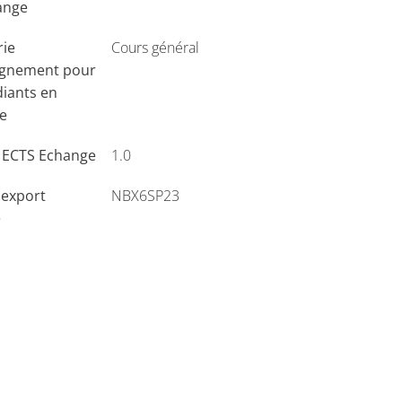
ange
rie
Cours général
ignement pour
diants en
e
s ECTS Echange
1.0
'export
NBX6SP23
e