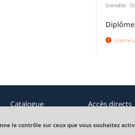
Grenoble - Do
Diplômes
Licence L
Catalogue
Accès directs
Formations initiales
Cours de langue
onne le contrôle sur ceux que vous souhaitez activ
Formations en alternance
Formations à distance