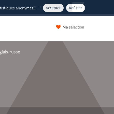
FR
nelle
Accepter
Refuser
atistiques anonymes).
Ma sélection
s
lais-russe