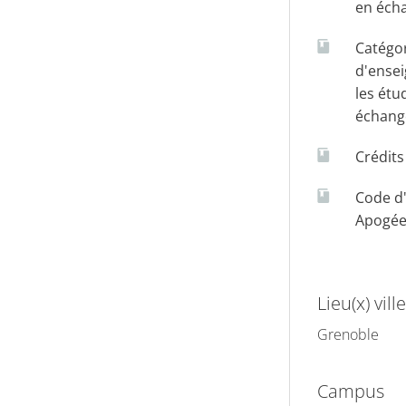
en éch
Catégo
d'ense
les étu
échang
Crédit
Code d
Apogé
Lieu(x) ville
Grenoble
Campus