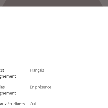
(s)
Français
ignement
des
En présence
ignement
aux étudiants
Oui