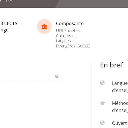
its ECTS
Composante
ange
UFR Sociétés,
Cultures et
Langues
Étrangères (SoCLE)
En bref
6h
Langue
d'ense
Métho
d'ense
Ouvert 