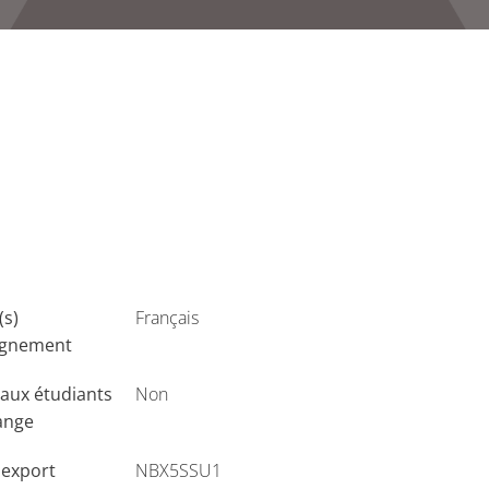
(s)
Français
ignement
aux étudiants
Non
ange
'export
NBX5SSU1