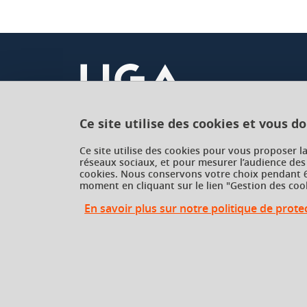
Ce site utilise des cookies et vous d
Université Grenoble Alpes
Ce site utilise des cookies pour vous proposer l
réseaux sociaux, et pour mesurer l’audience des
621 avenue Centrale
cookies. Nous conservons votre choix pendant 6
38400 Saint-Martin-d'Hères
moment en cliquant sur le lien "Gestion des cook
France
En savoir plus sur notre politique de prot
Gestion des cookies
Gestion des cookies