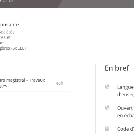
posante
ociétés,
res et
ues
gères (SoCLE)
En bref
rs magistral - Travaux
48h
igés
Langue
d'ense
Ouvert 
en éch
Code d