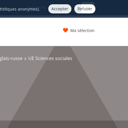
FR
nelle
Accepter
Refuser
atistiques anonymes).
Ma sélection
s
lais-russe
UE Sciences sociales