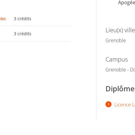
Apogé
ales
3 crédits
Lieu(x) ville
3 crédits
Grenoble
Campus
Grenoble - Do
Diplômes
Licence L