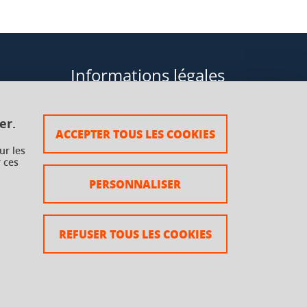
Informations légales
Données personnelles
er.
ACCEPTER TOUS LES COOKIES
Plan du site
ur les
 ces
rsaux à
Mentions légales
PERSONNALISER
Crédits
Accessibilité : non conforme
REFUSER TOUS LES COOKIES