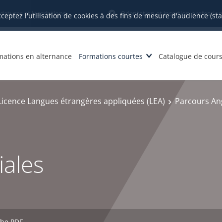
datures et inscriptions
Orientation et insertion profession
cceptez l'utilisation de cookies à des fins de mesure d'audience (st
mations en alternance
Formations courtes
Catalogue de cour
Licence Langues étrangères appliquées (LEA)
Parcours Ang
iales
che PDF