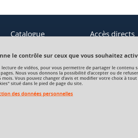
Catalogue
Accès directs
Formations initiales
Cours de langue
onne le contrôle sur ceux que vous souhaitez activ
Formations en alternance
Formations à distance
a lecture de vidéos, pour vous permettre de partager le contenu s
 pages. Nous vous donnons la possibilité d’accepter ou de refuser
Formations courtes
Enseignements transve
 mois. Vous pouvez changer d’avis et modifier votre choix à tout
choix (ETC)
ies" situé dans le pied de page du site.
Recherche par facultés, écoles,
instituts
ection des données personnelles