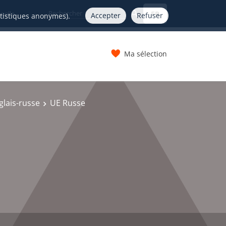
FR
nelle
Accepter
Refuser
atistiques anonymes).
Ma sélection
s
lais-russe
UE Russe