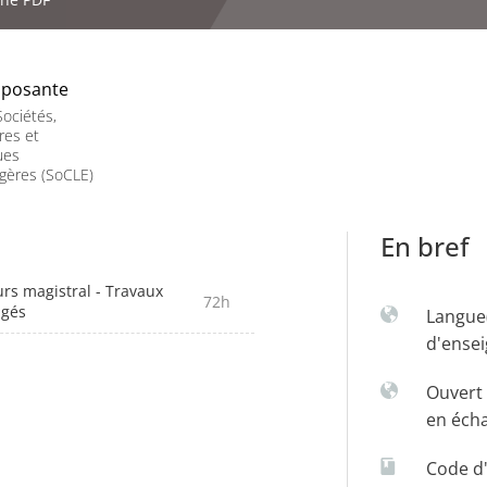
posante
ociétés,
res et
ues
gères (SoCLE)
En bref
rs magistral - Travaux
72h
igés
Langue
d'ense
Ouvert 
en éch
Code d