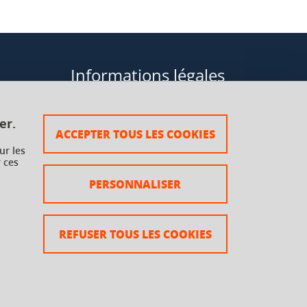
Informations légales
Données personnelles
er.
ACCEPTER TOUS LES COOKIES
Plan du site
ur les
 ces
rsaux à
Mentions légales
PERSONNALISER
Crédits
Accessibilité : non conforme
REFUSER TOUS LES COOKIES