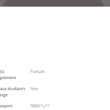
(s)
Français
ignement
aux étudiants
Non
ange
'export
NBAS1U11