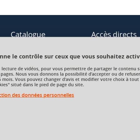
Catalogue
Accès directs
Formations initiales
Cours de langue
onne le contrôle sur ceux que vous souhaitez activ
Formations en alternance
Formations à distance
a lecture de vidéos, pour vous permettre de partager le contenu s
 pages. Nous vous donnons la possibilité d’accepter ou de refuser
Formations courtes
Enseignements transve
 mois. Vous pouvez changer d’avis et modifier votre choix à tout
choix (ETC)
ies" situé dans le pied de page du site.
Recherche par facultés, écoles,
instituts
ection des données personnelles