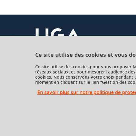
Ce site utilise des cookies et vous d
Université Grenoble Alpes
Ce site utilise des cookies pour vous proposer l
réseaux sociaux, et pour mesurer l’audience des
621 avenue Centrale
cookies. Nous conservons votre choix pendant 6
38400 Saint-Martin-d'Hères
moment en cliquant sur le lien "Gestion des cook
France
En savoir plus sur notre politique de prot
Gestion des cookies
Gestion des cookies