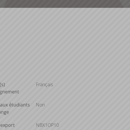
(s)
Français
ignement
aux étudiants
Non
ange
'export
NBX1OP10