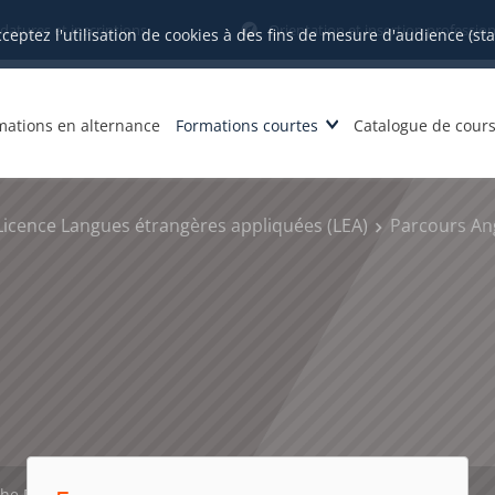
datures et inscriptions
Orientation et insertion profession
cceptez l'utilisation de cookies à des fins de mesure d'audience (st
mations en alternance
Formations courtes
Catalogue de cour
Licence Langues étrangères appliquées (LEA)
Parcours Ang
che PDF