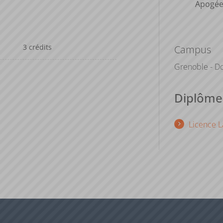
Apogé
3 crédits
Campus
Grenoble - Do
Diplômes
Licence L