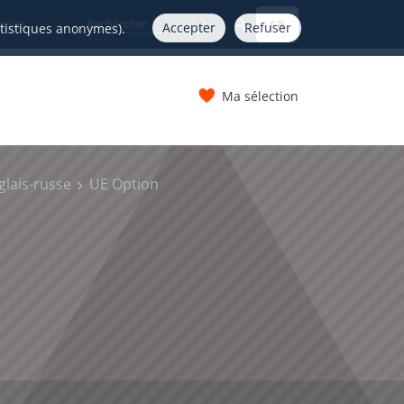
FR
nelle
Accepter
Refuser
atistiques anonymes).
Ma sélection
s
lais-russe
UE Option