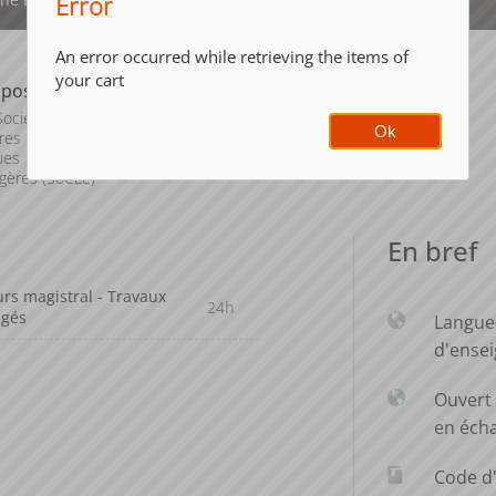
Error
An error occurred while retrieving the items of
your cart
posante
ociétés,
Ok
res et
ues
gères (SoCLE)
En bref
rs magistral - Travaux
24h
igés
Langue
d'ense
Ouvert 
en éch
Code d