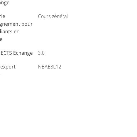
ange
rie
Cours général
ignement pour
diants en
e
s ECTS Echange
3.0
'export
NBAE3L12
e