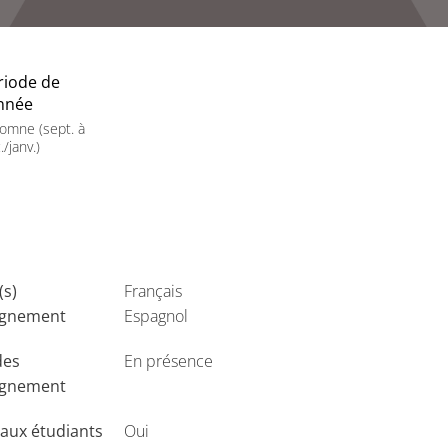
riode de
année
omne (sept. à
./janv.)
(s)
Français
ignement
Espagnol
des
En présence
ignement
aux étudiants
Oui