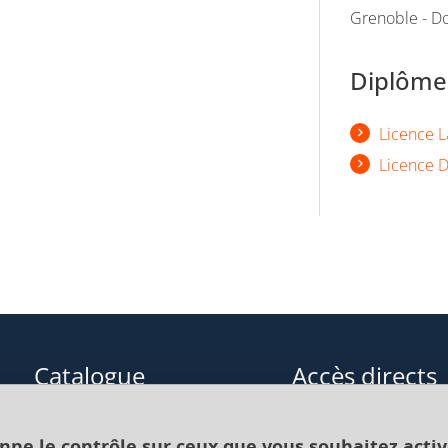
Grenoble - Do
Diplômes
Licence L
Licence D
Catalogue
Accès directs
Formations initiales
Cours de langue
onne le contrôle sur ceux que vous souhaitez activ