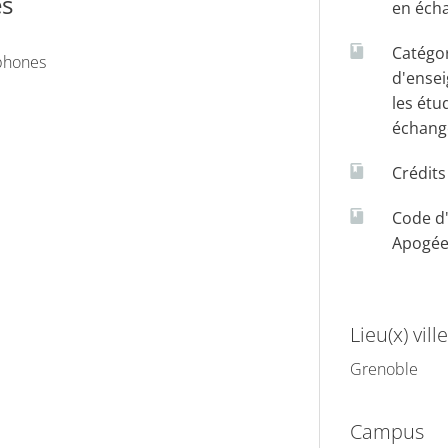
es
en éch
Catégo
phones
d'ense
les étu
échang
Crédit
Code d
Apogé
Lieu(x) ville
Grenoble
Campus