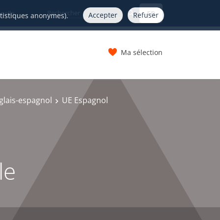
FR
nelle
Accepter
Refuser
atistiques anonymes).
Ma sélection
s
glais-espagnol
UE Espagnol
le